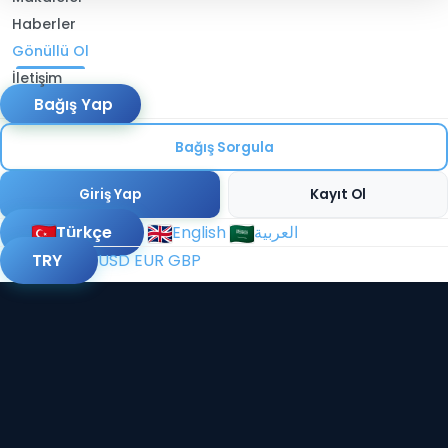
Haberler
Gönüllü Ol
İletişim
Bağış Yap
Bağış Sorgula
Giriş Yap
Kayıt Ol
Türkçe
English
العربية
TRY
USD
EUR
GBP