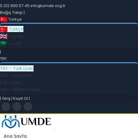
0 212 890 57 45
info@umde.org.tr
Bağış Takip
|
Türkçe
Türkçe
English
العربية
|
TRY
TRY - Türk Lirası
USD - US Dollar
EUR - Euro
GBP - British Pound
|
Giriş
|
Kayıt Ol
|
Ana Sayfa